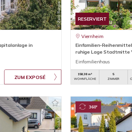
RESERVIERT
Viernheim
pitalanlage in
Einfamilien-Reihenmitte
ruhige Lage Stadtmitte
Einfamilienhaus
158,38 m²
5
ZUM EXPOSÉ
WOHNFLÄCHE
ZIMMER
O
360°