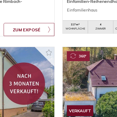
ge Rimbach-
Einfamilien-Reihenendh
Einfamilienhaus
117 m²
4
WOHNFLÄCHE
ZIMMER
O
ZUM EXPOSÉ
360°
VERKAUFT