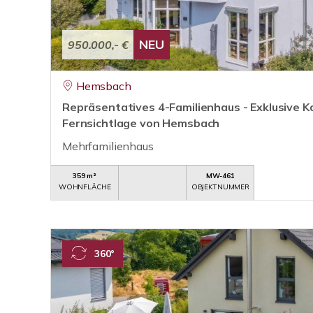
NEU
950.000,- €
Hemsbach
Repräsentatives 4-Familienhaus - Exklusive Ka
Fernsichtlage von Hemsbach
Mehrfamilienhaus
359 m²
MW-461
WOHNFLÄCHE
OBJEKTNUMMER
360°