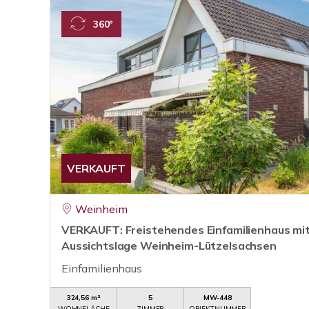
360°
VERKAUFT
Weinheim
VERKAUFT: Freistehendes Einfamilienhaus mit
Aussichtslage Weinheim-Lützelsachsen
Einfamilienhaus
324,56 m²
5
MW-448
WOHNFLÄCHE
ZIMMER
OBJEKTNUMMER