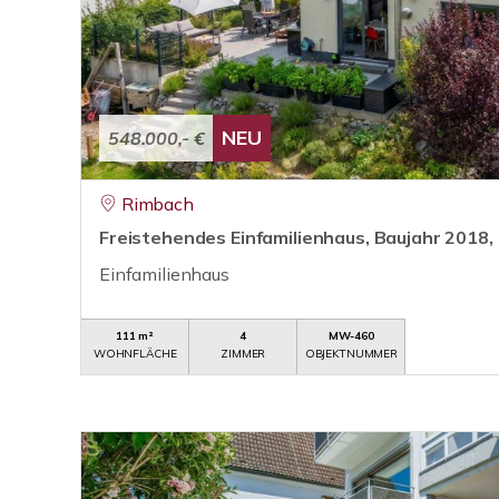
NEU
548.000,- €
Rimbach
Freistehendes Einfamilienhaus, Baujahr 2018,
Einfamilienhaus
111 m²
4
MW-460
WOHNFLÄCHE
ZIMMER
OBJEKTNUMMER