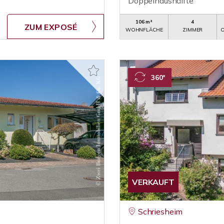
Doppelhaushälfte
106 m²
4
ZUM EXPOSÉ
WOHNFLÄCHE
ZIMMER
O
360°
VERKAUFT
Schriesheim