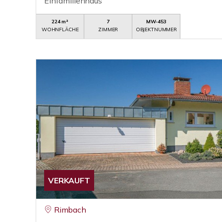
Einfamilienhaus
224 m²
7
MW-453
WOHNFLÄCHE
ZIMMER
OBJEKTNUMMER
VERKAUFT
Rimbach