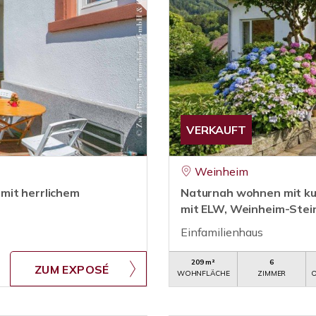
VERKAUFT
Weinheim
mit herrlichem
Naturnah wohnen mit ku
mit ELW, Weinheim-Stei
Einfamilienhaus
209 m²
6
ZUM EXPOSÉ
WOHNFLÄCHE
ZIMMER
O