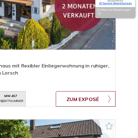
Basierend auf
47 Google-Bewertungen
Echtheit von Bewertungen
haus mit flexibler Einliegerwohnung in ruhiger,
n Lorsch
MW-457
ZUM EXPOSÉ
BJEKTNUMMER