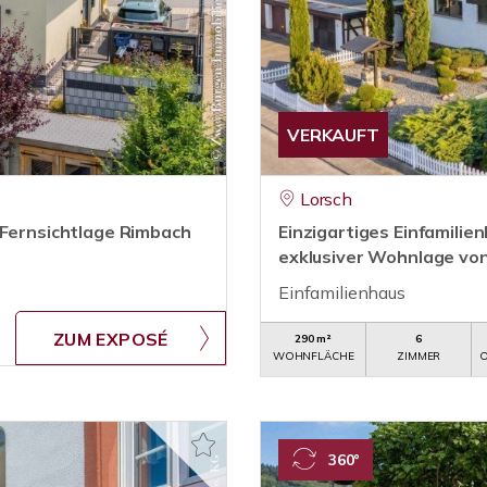
VERKAUFT
Lorsch
 Fernsichtlage Rimbach
Einzigartiges Einfamilien
exklusiver Wohnlage vo
Einfamilienhaus
ZUM EXPOSÉ
290 m²
6
WOHNFLÄCHE
ZIMMER
O
360°