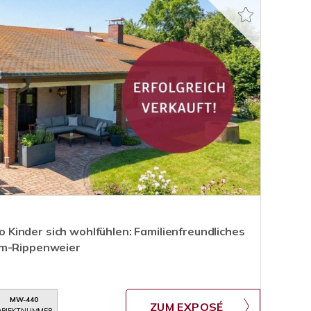
inder sich wohlfühlen: Familienfreundliches
im-Rippenweier
MW-440
ZUM EXPOSÉ
BJEKTNUMMER