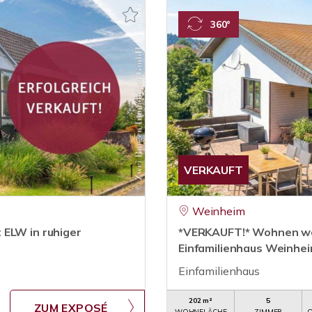
360°
VERKAUFT
Weinheim
 ELW in ruhiger
*VERKAUFT!* Wohnen wo K
Einfamilienhaus Weinhe
Einfamilienhaus
202 m²
5
ZUM EXPOSÉ
WOHNFLÄCHE
ZIMMER
O