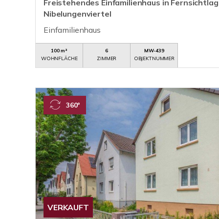
Freistehendes Einfamilienhaus in Fernsichtla
Nibelungenviertel
Einfamilienhaus
100 m²
6
MW-439
WOHNFLÄCHE
ZIMMER
OBJEKTNUMMER
360°
VERKAUFT