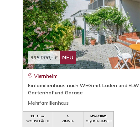
NEU
395.000,- €
Viernheim
Einfamilienhaus nach WEG mit Laden und ELW 
Gartenhof und Garage
Mehrfamilienhaus
133,10 m²
5
MW-438R1
WOHNFLÄCHE
ZIMMER
OBJEKTNUMMER