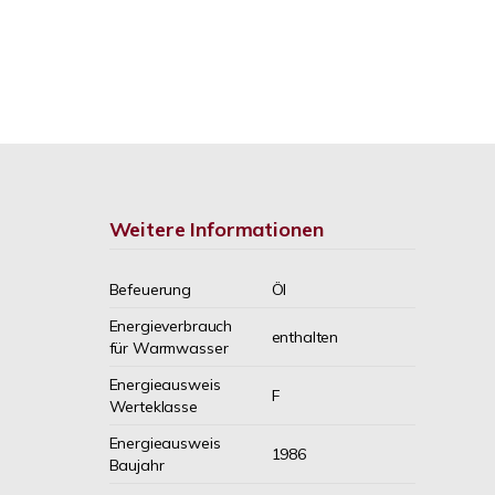
Weitere Informationen
Befeuerung
Öl
Energieverbrauch
enthalten
für Warmwasser
Energieausweis
F
Werteklasse
Energieausweis
1986
Baujahr