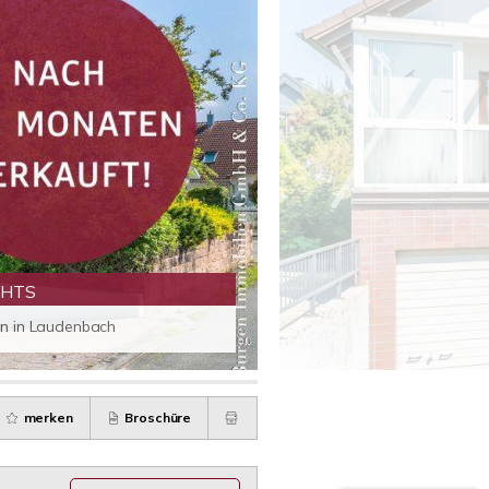
GHTS
 in Laudenbach
merken
Broschüre