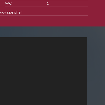
WC
1
rovisionsfrei!