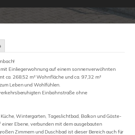
s
enbach!
aus mit Einliegerwohnung auf einem sonnenverwöhnten
mt ca. 268,52 m² Wohnfläche und ca. 97,32 m²
m zum Leben und Wohlfühlen.
 verkehrsberuhigten Einbahnstraße ohne
Küche, Wintergarten, Tageslichtbad, Balkon und Gäste-
f einer Ebene, verbunden mit dem ausgebauten
roßen Zimmern und Duschbad ist dieser Bereich auch für