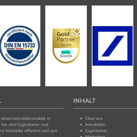
L
INHALT
 einen Immobilienmakler in
Über uns
 Sie sind Eigentümer und
Immobilien
re Immobilie effizient und gut
Eigentümer
?
Marketing