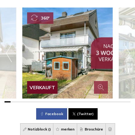
360°
VERKAUFT
Facebook
(Twitter)
Notizblock (
)
merken
Broschüre