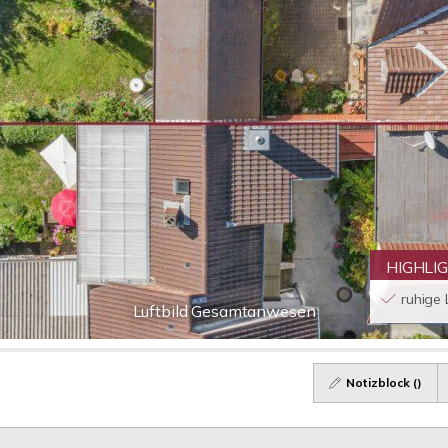
HIGHLI
ruhige
Luftbild Gesamtanwesen
Notizblock (
)