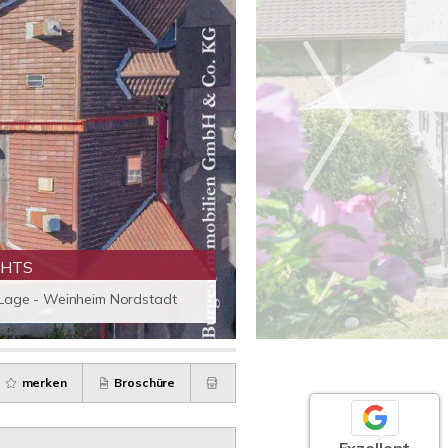
GHTS
 Lage - Weinheim Nordstadt
merken
Broschüre