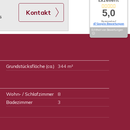
Exzellent
5,0
Kontakt
s
Basierend auf
47 Google-Bewertungen
Echtheit von Bewertungen
Grundstücksfläche (ca.)
344 m²
Wohn- / Schlafzimmer
8
Badezimmer
3