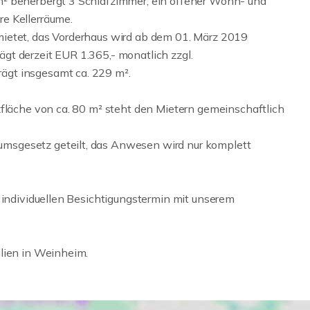
m² beherbergt 3 Schlafzimmer, ein offener Wohn- und
e Kellerräume.
ietet, das Vorderhaus wird ab dem 01. März 2019
gt derzeit EUR 1.365,- monatlich zzgl.
ägt insgesamt ca. 229 m².
zfläche von ca. 80 m² steht den Mietern gemeinschaftlich
msgesetz geteilt, das Anwesen wird nur komplett
 individuellen Besichtigungstermin mit unserem
lien in Weinheim.