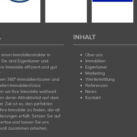
L
INHALT
 einen Immobilienmakler in
Über uns
 Sie sind Eigentümer und
Immobilien
re Immobilie effizient und gut
Eigentümer
?
Marketing
nen 360°-Immobilientouren und
Wertermittlung
ellen Immobilienfotos
Referenzen
en wir Ihre Immobilie weltweit
News
n deren Attraktivität auf dem
Kontakt
r Ziel ist es, den perfekten
Ihre Immobilie zu finden, der all
derungen erfüllt. Setzen Sie auf
ertise und lassen Sie uns
voll zusammen arbeiten.