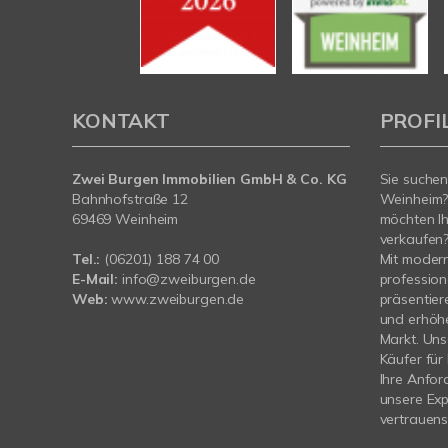
KONTAKT
PROFI
Zwei Burgen Immobilien GmbH & Co. KG
Sie suchen
Bahnhofstraße 12
Weinheim?
69469 Weinheim
möchten Ih
verkaufen
Tel.:
(06201) 188 74 00
Mit moder
E-Mail:
info@zweiburgen.de
profession
Web:
www.zweiburgen.de
präsentier
und erhöhe
Markt. Unse
Käufer für 
Ihre Anfor
unsere Exp
vertrauens