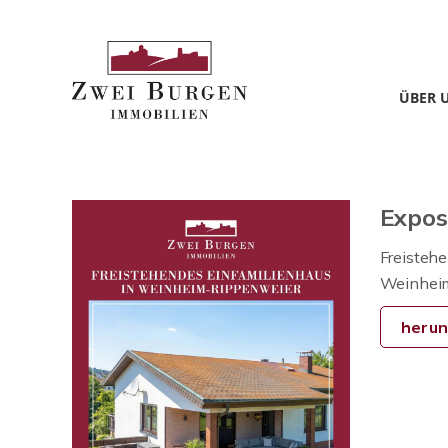
ÜBER 
Expo
Freistehe
Weinhei
herun