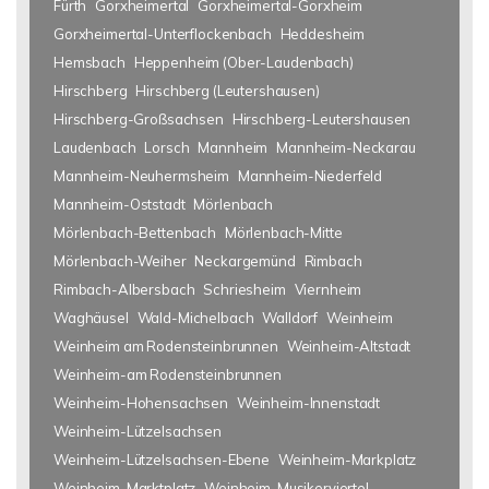
Fürth
Gorxheimertal
Gorxheimertal-Gorxheim
Gorxheimertal-Unterflockenbach
Heddesheim
Hemsbach
Heppenheim (Ober-Laudenbach)
Hirschberg
Hirschberg (Leutershausen)
Hirschberg-Großsachsen
Hirschberg-Leutershausen
Laudenbach
Lorsch
Mannheim
Mannheim-Neckarau
Mannheim-Neuhermsheim
Mannheim-Niederfeld
Mannheim-Oststadt
Mörlenbach
Mörlenbach-Bettenbach
Mörlenbach-Mitte
Mörlenbach-Weiher
Neckargemünd
Rimbach
Rimbach-Albersbach
Schriesheim
Viernheim
Waghäusel
Wald-Michelbach
Walldorf
Weinheim
Weinheim am Rodensteinbrunnen
Weinheim-Altstadt
Weinheim-am Rodensteinbrunnen
Weinheim-Hohensachsen
Weinheim-Innenstadt
Weinheim-Lützelsachsen
Weinheim-Lützelsachsen-Ebene
Weinheim-Markplatz
Weinheim-Marktplatz
Weinheim-Musikerviertel