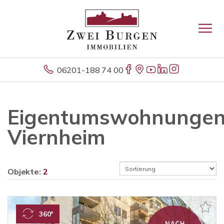
06201-188 74 00
Eigentumswohnunge
Viernheim
Objekte:
2
360°