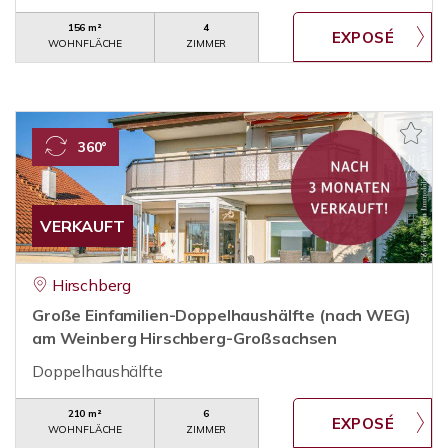
156 m²
4
WOHNFLÄCHE
ZIMMER
360°
VERKAUFT
Hirschberg
Große Einfamilien-Doppelhaushälfte (nach WEG)
am Weinberg Hirschberg-Großsachsen
Doppelhaushälfte
210 m²
6
WOHNFLÄCHE
ZIMMER