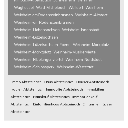
Rimbach-Albersbach
Schriesheim
Viernheim
Waghäusel
Wald-Michelbach
Walldorf
Weinheim
Weinheim am Rodensteinbrunnen
Weinheim-Altstadt
Weinheim-am Rodensteinbrunnen
Weinheim-Hohensachsen
Weinheim-Innenstadt
Weinheim-Lützelsachsen
Weinheim-Lützelsachsen-Ebene
Weinheim-Markplatz
Weinheim-Marktplatz
Weinheim-Musikerviertel
Weinheim-Nibelungenviertel
Weinheim-Nordstadt
Weinheim-Schlosspark
Weinheim-Weststadt
Immo Abtsteinach
Haus Abtsteinach
Häuser Abtsteinach
kaufen Abtsteinach
Immobilie Abtsteinach
Immobilien
Abtsteinach
Hauskauf Abtsteinach
Immobilienkauf
Abtsteinach
Einfamilienhaus Abtsteinach
Einfamilienhäuser
Abtsteinach