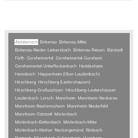
Abtsteinach
Birkenau
Birkenau-Mitte
Birkenau-Nieder-Liebersbach
Birkenau-Reisen
Bürstadt
Fürth
Gorxheimertal
Gorxheimertal-Gorxheim
Gorxheimertal-Unterflockenbach
Heddesheim
Hemsbach
Heppenheim (Ober-Laudenbach)
Hirschberg
Hirschberg (Leutershausen)
Hirschberg-Großsachsen
Hirschberg-Leutershausen
Laudenbach
Lorsch
Mannheim
Mannheim-Neckarau
Mannheim-Neuhermsheim
Mannheim-Niederfeld
Mannheim-Oststadt
Mörlenbach
Mörlenbach-Bettenbach
Mörlenbach-Mitte
Mörlenbach-Weiher
Neckargemünd
Rimbach