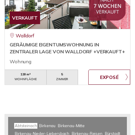
VERKAUFT
Walldorf
GERÄUMIGE EIGENTUMSWOHNUNG IN
ZENTRALER LAGE VON WALLDORF +VERKAUFT+
Wohnung
128 m²
5
WOHNFLÄCHE
ZIMMER
Abtsteinach
Birkenau
Birkenau-Mitte
Birkenau-Nieder-Liebersbach
Birkenau-Reisen
Bürstadt