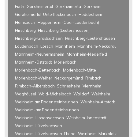
Fürth
Gorxheimertal
Gorxheimertal-Gorxheim
Gorxheimertal-Unterflockenbach
Heddesheim
Hemsbach
Heppenheim (Ober-Laudenbach)
Hirschberg
Hirschberg (Leutershausen)
Hirschberg-Großsachsen
Hirschberg-Leutershausen
Laudenbach
Lorsch
Mannheim
Mannheim-Neckarau
Mannheim-Neuhermsheim
Mannheim-Niederfeld
Mannheim-Oststadt
Mörlenbach
Mörlenbach-Bettenbach
Mörlenbach-Mitte
Mörlenbach-Weiher
Neckargemünd
Rimbach
Rimbach-Albersbach
Schriesheim
Viernheim
Waghäusel
Wald-Michelbach
Walldorf
Weinheim
Weinheim am Rodensteinbrunnen
Weinheim-Altstadt
Weinheim-am Rodensteinbrunnen
Weinheim-Hohensachsen
Weinheim-Innenstadt
Weinheim-Lützelsachsen
Weinheim-Lützelsachsen-Ebene
Weinheim-Markplatz