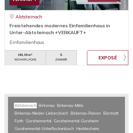
Abtsteinach
Freistehendes modernes Einfamilienhaus in
Unter-Abtsteinach +VERKAUFT+
Einfamilienhaus
181,36 m²
5
WOHNFLÄCHE
ZIMMER
Abtsteinach
Birkenau
Birkenau-Mitte
Birkenau-Nieder-Liebersbach
Birkenau-Reisen
Bürstadt
Fürth
Gorxheimertal
Gorxheimertal-Gorxheim
Gorxheimertal-Unterflockenbach
Heddesheim