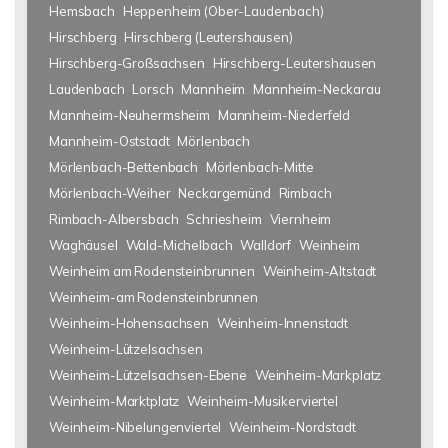
Hemsbach
Heppenheim (Ober-Laudenbach)
Hirschberg
Hirschberg (Leutershausen)
Hirschberg-Großsachsen
Hirschberg-Leutershausen
Laudenbach
Lorsch
Mannheim
Mannheim-Neckarau
Mannheim-Neuhermsheim
Mannheim-Niederfeld
Mannheim-Oststadt
Mörlenbach
Mörlenbach-Bettenbach
Mörlenbach-Mitte
Mörlenbach-Weiher
Neckargemünd
Rimbach
Rimbach-Albersbach
Schriesheim
Viernheim
Waghäusel
Wald-Michelbach
Walldorf
Weinheim
Weinheim am Rodensteinbrunnen
Weinheim-Altstadt
Weinheim-am Rodensteinbrunnen
Weinheim-Hohensachsen
Weinheim-Innenstadt
Weinheim-Lützelsachsen
Weinheim-Lützelsachsen-Ebene
Weinheim-Markplatz
Weinheim-Marktplatz
Weinheim-Musikerviertel
Weinheim-Nibelungenviertel
Weinheim-Nordstadt