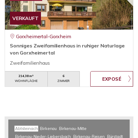
VERKAUFT
Gorxheimertal-Gorxheim
Sonniges Zweifamilienhaus in ruhiger Naturlage
von Gorxheimertal
Zweifamilienhaus
214,38 m²
6
WOHNFLÄCHE
ZIMMER
Abtsteinach
Birkenau
Birkenau-Mitte
Birkenau-Nieder-Liebersbach
Birkenau-Reisen
Bürstadt