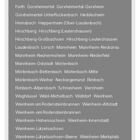
Fürth
Gorxheimertal
Gorxheimertal-Gorxheim
Gorxheimertal-Unterflockenbach
Heddesheim
Hemsbach
Heppenheim (Ober-Laudenbach)
Hirschberg
Hirschberg (Leutershausen)
Hirschberg-Großsachsen
Hirschberg-Leutershausen
Laudenbach
Lorsch
Mannheim
Mannheim-Neckarau
Mannheim-Neuhermsheim
Mannheim-Niederfeld
Mannheim-Oststadt
Mörlenbach
Mörlenbach-Bettenbach
Mörlenbach-Mitte
Mörlenbach-Weiher
Neckargemünd
Rimbach
Rimbach-Albersbach
Schriesheim
Viernheim
Waghäusel
Wald-Michelbach
Walldorf
Weinheim
Weinheim am Rodensteinbrunnen
Weinheim-Altstadt
Weinheim-am Rodensteinbrunnen
Weinheim-Hohensachsen
Weinheim-Innenstadt
Weinheim-Lützelsachsen
Weinheim-Lützelsachsen-Ebene
Weinheim-Markplatz