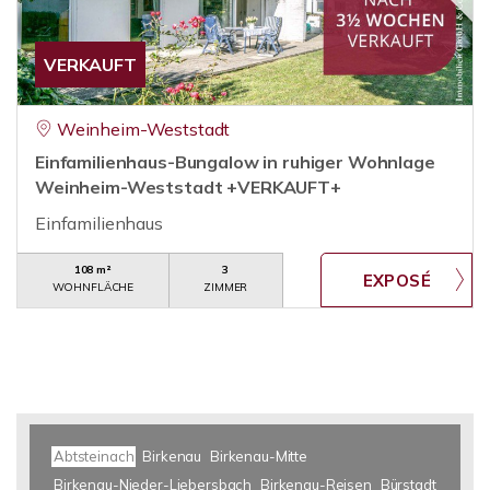
VERKAUFT
Weinheim-Weststadt
Einfamilienhaus-Bungalow in ruhiger Wohnlage
Weinheim-Weststadt +VERKAUFT+
Einfamilienhaus
108 m²
3
WOHNFLÄCHE
ZIMMER
Abtsteinach
Birkenau
Birkenau-Mitte
Birkenau-Nieder-Liebersbach
Birkenau-Reisen
Bürstadt