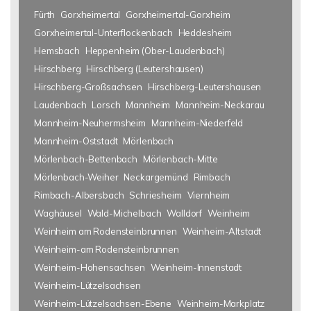
Fürth
Gorxheimertal
Gorxheimertal-Gorxheim
Gorxheimertal-Unterflockenbach
Heddesheim
Hemsbach
Heppenheim (Ober-Laudenbach)
Hirschberg
Hirschberg (Leutershausen)
Hirschberg-Großsachsen
Hirschberg-Leutershausen
Laudenbach
Lorsch
Mannheim
Mannheim-Neckarau
Mannheim-Neuhermsheim
Mannheim-Niederfeld
Mannheim-Oststadt
Mörlenbach
Mörlenbach-Bettenbach
Mörlenbach-Mitte
Mörlenbach-Weiher
Neckargemünd
Rimbach
Rimbach-Albersbach
Schriesheim
Viernheim
Waghäusel
Wald-Michelbach
Walldorf
Weinheim
Weinheim am Rodensteinbrunnen
Weinheim-Altstadt
Weinheim-am Rodensteinbrunnen
Weinheim-Hohensachsen
Weinheim-Innenstadt
Weinheim-Lützelsachsen
Weinheim-Lützelsachsen-Ebene
Weinheim-Markplatz