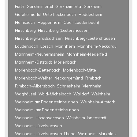
Fürth
Gorxheimertal
Gorxheimertal-Gorxheim
Gorxheimertal-Unterflockenbach
Heddesheim
Hemsbach
Heppenheim (Ober-Laudenbach)
Hirschberg
Hirschberg (Leutershausen)
Hirschberg-Großsachsen
Hirschberg-Leutershausen
Laudenbach
Lorsch
Mannheim
Mannheim-Neckarau
Mannheim-Neuhermsheim
Mannheim-Niederfeld
Mannheim-Oststadt
Mörlenbach
Mörlenbach-Bettenbach
Mörlenbach-Mitte
Mörlenbach-Weiher
Neckargemünd
Rimbach
Rimbach-Albersbach
Schriesheim
Viernheim
Waghäusel
Wald-Michelbach
Walldorf
Weinheim
Weinheim am Rodensteinbrunnen
Weinheim-Altstadt
Weinheim-am Rodensteinbrunnen
Weinheim-Hohensachsen
Weinheim-Innenstadt
Weinheim-Lützelsachsen
Weinheim-Lützelsachsen-Ebene
Weinheim-Markplatz