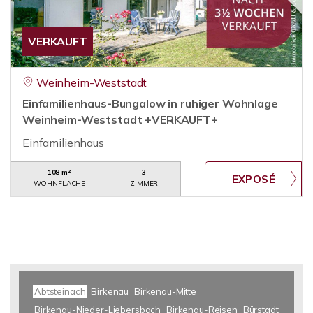
VERKAUFT
Weinheim-Weststadt
Einfamilienhaus-Bungalow in ruhiger Wohnlage
Weinheim-Weststadt +VERKAUFT+
Einfamilienhaus
108 m²
3
WOHNFLÄCHE
ZIMMER
Abtsteinach
Birkenau
Birkenau-Mitte
Birkenau-Nieder-Liebersbach
Birkenau-Reisen
Bürstadt