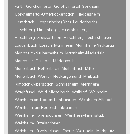
Fürth
Gorxheimertal
Gorxheimertal-Gorxheim
Gorxheimertal-Unterflockenbach
Heddesheim
Hemsbach
Heppenheim (Ober-Laudenbach)
Hirschberg
Hirschberg (Leutershausen)
Hirschberg-Großsachsen
Hirschberg-Leutershausen
Laudenbach
Lorsch
Mannheim
Mannheim-Neckarau
Mannheim-Neuhermsheim
Mannheim-Niederfeld
Mannheim-Oststadt
Mörlenbach
Mörlenbach-Bettenbach
Mörlenbach-Mitte
Mörlenbach-Weiher
Neckargemünd
Rimbach
Rimbach-Albersbach
Schriesheim
Viernheim
Waghäusel
Wald-Michelbach
Walldorf
Weinheim
Weinheim am Rodensteinbrunnen
Weinheim-Altstadt
Weinheim-am Rodensteinbrunnen
Weinheim-Hohensachsen
Weinheim-Innenstadt
Weinheim-Lützelsachsen
Weinheim-Lützelsachsen-Ebene
Weinheim-Markplatz