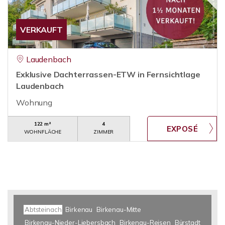
VERKAUFT
Laudenbach
Exklusive Dachterrassen-ETW in Fernsichtlage
Laudenbach
Wohnung
122 m²
4
WOHNFLÄCHE
ZIMMER
Abtsteinach
Birkenau
Birkenau-Mitte
Birkenau-Nieder-Liebersbach
Birkenau-Reisen
Bürstadt