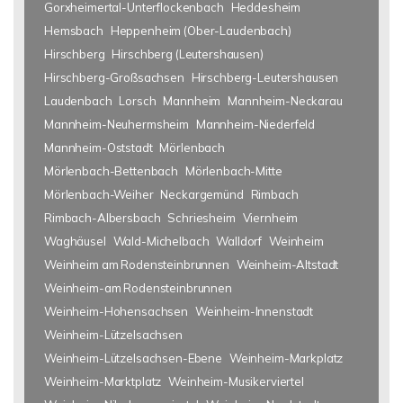
Gorxheimertal-Unterflockenbach
Heddesheim
Hemsbach
Heppenheim (Ober-Laudenbach)
Hirschberg
Hirschberg (Leutershausen)
Hirschberg-Großsachsen
Hirschberg-Leutershausen
Laudenbach
Lorsch
Mannheim
Mannheim-Neckarau
Mannheim-Neuhermsheim
Mannheim-Niederfeld
Mannheim-Oststadt
Mörlenbach
Mörlenbach-Bettenbach
Mörlenbach-Mitte
Mörlenbach-Weiher
Neckargemünd
Rimbach
Rimbach-Albersbach
Schriesheim
Viernheim
Waghäusel
Wald-Michelbach
Walldorf
Weinheim
Weinheim am Rodensteinbrunnen
Weinheim-Altstadt
Weinheim-am Rodensteinbrunnen
Weinheim-Hohensachsen
Weinheim-Innenstadt
Weinheim-Lützelsachsen
Weinheim-Lützelsachsen-Ebene
Weinheim-Markplatz
Weinheim-Marktplatz
Weinheim-Musikerviertel