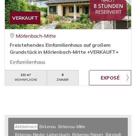
VERKAUFT
Mörlenbach-Mitte
Freistehendes Einfamilienhaus auf großem
Grundstück in Mörlenbach-Mitte +VERKAUFT+
Einfamilienhaus
211 m²
8
WOHNFLÄCHE
ZIMMER
Abtsteinach
Birkenau
Birkenau-Mitte
Birkenau-Nieder-Liebersbach
Birkenau-Reisen
Bürstadt