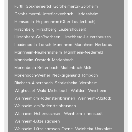
Fürth
Gorxheimertal
Gorxheimertal-Gorxheim
Gorxheimertal-Unterflockenbach
Heddesheim
Hemsbach
Heppenheim (Ober-Laudenbach)
Hirschberg
Hirschberg (Leutershausen)
Hirschberg-Großsachsen
Hirschberg-Leutershausen
Laudenbach
Lorsch
Mannheim
Mannheim-Neckarau
Mannheim-Neuhermsheim
Mannheim-Niederfeld
Mannheim-Oststadt
Mörlenbach
Mörlenbach-Bettenbach
Mörlenbach-Mitte
Mörlenbach-Weiher
Neckargemünd
Rimbach
Rimbach-Albersbach
Schriesheim
Viernheim
Waghäusel
Wald-Michelbach
Walldorf
Weinheim
Weinheim am Rodensteinbrunnen
Weinheim-Altstadt
Weinheim-am Rodensteinbrunnen
Weinheim-Hohensachsen
Weinheim-Innenstadt
Weinheim-Lützelsachsen
Weinheim-Lützelsachsen-Ebene
Weinheim-Markplatz