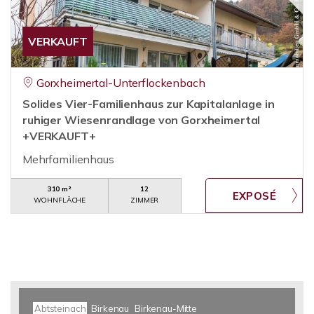
VERKAUFT
Gorxheimertal-Unterflockenbach
Solides Vier-Familienhaus zur Kapitalanlage in
ruhiger Wiesenrandlage von Gorxheimertal
+VERKAUFT+
Mehrfamilienhaus
310 m²
12
WOHNFLÄCHE
ZIMMER
Abtsteinach
Birkenau
Birkenau-Mitte