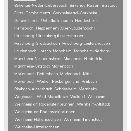
Birkenau-Nieder-Liebersbach
Birkenau-Reisen
Bürstadt
Fürth
Gorxheimertal
Gorxheimertal-Gorxheim
Gorxheimertal-Unterflockenbach
Heddesheim
Hemsbach
Heppenheim (Ober-Laudenbach)
Hirschberg
Hirschberg (Leutershausen)
Hirschberg-Großsachsen
Hirschberg-Leutershausen
Laudenbach
Lorsch
Mannheim
Mannheim-Neckarau
Mannheim-Neuhermsheim
Mannheim-Niederfeld
Mannheim-Oststadt
Mörlenbach
Mörlenbach-Bettenbach
Mörlenbach-Mitte
Mörlenbach-Weiher
Neckargemünd
Rimbach
Rimbach-Albersbach
Schriesheim
Viernheim
Waghäusel
Wald-Michelbach
Walldorf
Weinheim
Weinheim am Rodensteinbrunnen
Weinheim-Altstadt
Weinheim-am Rodensteinbrunnen
Weinheim-Hohensachsen
Weinheim-Innenstadt
Weinheim-Lützelsachsen