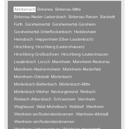
Abtsteinach
Birkenau
Birkenau-Mitte
Birkenau-Nieder-Liebersbach
Birkenau-Reisen
Bürstadt
Fürth
Gorxheimertal
Gorxheimertal-Gorxheim
Gorxheimertal-Unterflockenbach
Heddesheim
Hemsbach
Heppenheim (Ober-Laudenbach)
Hirschberg
Hirschberg (Leutershausen)
Hirschberg-Großsachsen
Hirschberg-Leutershausen
Laudenbach
Lorsch
Mannheim
Mannheim-Neckarau
Mannheim-Neuhermsheim
Mannheim-Niederfeld
Mannheim-Oststadt
Mörlenbach
Mörlenbach-Bettenbach
Mörlenbach-Mitte
Mörlenbach-Weiher
Neckargemünd
Rimbach
Rimbach-Albersbach
Schriesheim
Viernheim
Waghäusel
Wald-Michelbach
Walldorf
Weinheim
Weinheim am Rodensteinbrunnen
Weinheim-Altstadt
Weinheim-am Rodensteinbrunnen