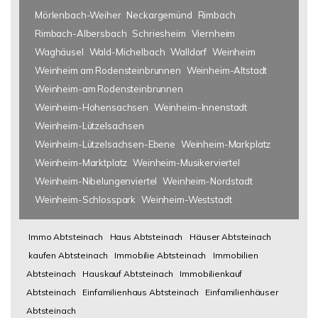
Mörlenbach-Weiher
Neckargemünd
Rimbach
Rimbach-Albersbach
Schriesheim
Viernheim
Waghäusel
Wald-Michelbach
Walldorf
Weinheim
Weinheim am Rodensteinbrunnen
Weinheim-Altstadt
Weinheim-am Rodensteinbrunnen
Weinheim-Hohensachsen
Weinheim-Innenstadt
Weinheim-Lützelsachsen
Weinheim-Lützelsachsen-Ebene
Weinheim-Markplatz
Weinheim-Marktplatz
Weinheim-Musikerviertel
Weinheim-Nibelungenviertel
Weinheim-Nordstadt
Weinheim-Schlosspark
Weinheim-Weststadt
Immo Abtsteinach
Haus Abtsteinach
Häuser Abtsteinach
kaufen Abtsteinach
Immobilie Abtsteinach
Immobilien
Abtsteinach
Hauskauf Abtsteinach
Immobilienkauf
Abtsteinach
Einfamilienhaus Abtsteinach
Einfamilienhäuser
Abtsteinach