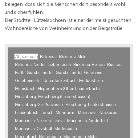
belegen, dass sich die Menschen dort besonders wohl
und sicher fühlen.
Der Stadtteil Lützelsachsen ist einer der meist gesuchten
Wohnbereiche von Weinheim und an der Bergstraße.
Abtsteinach
Birkenau
Birkenau-Mitte
Birkenau-Nieder-Liebersbach
Birkenau-Reisen
Bürstadt
Fürth
Gorxheimertal
Gorxheimertal-Gorxheim
Gorxheimertal-Unterflockenbach
Heddesheim
Hemsbach
Heppenheim (Ober-Laudenbach)
Hirschberg
Hirschberg (Leutershausen)
Hirschberg-Großsachsen
Hirschberg-Leutershausen
Laudenbach
Lorsch
Mannheim
Mannheim-Neckarau
Mannheim-Neuhermsheim
Mannheim-Niederfeld
Mannheim-Oststadt
Mörlenbach
Mörlenbach-Bettenbach
Mörlenbach-Mitte