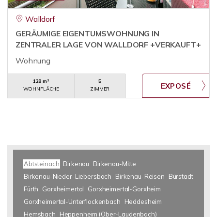
Walldorf
GERÄUMIGE EIGENTUMSWOHNUNG IN
ZENTRALER LAGE VON WALLDORF +VERKAUFT+
Wohnung
128 m²
5
WOHNFLÄCHE
ZIMMER
Abtsteinach
Birkenau
Birkenau-Mitte
Birkenau-Nieder-Liebersbach
Birkenau-Reisen
Bürstadt
Fürth
Gorxheimertal
Gorxheimertal-Gorxheim
Gorxheimertal-Unterflockenbach
Heddesheim
Hemsbach
Heppenheim (Ober-Laudenbach)