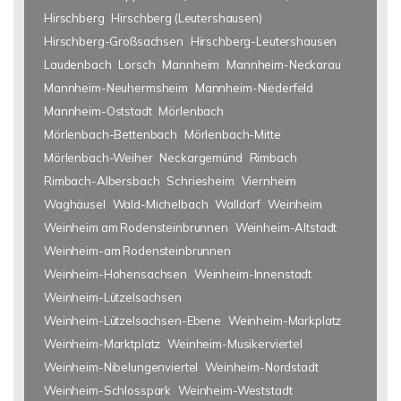
Hirschberg
Hirschberg (Leutershausen)
Hirschberg-Großsachsen
Hirschberg-Leutershausen
Laudenbach
Lorsch
Mannheim
Mannheim-Neckarau
Mannheim-Neuhermsheim
Mannheim-Niederfeld
Mannheim-Oststadt
Mörlenbach
Mörlenbach-Bettenbach
Mörlenbach-Mitte
Mörlenbach-Weiher
Neckargemünd
Rimbach
Rimbach-Albersbach
Schriesheim
Viernheim
Waghäusel
Wald-Michelbach
Walldorf
Weinheim
Weinheim am Rodensteinbrunnen
Weinheim-Altstadt
Weinheim-am Rodensteinbrunnen
Weinheim-Hohensachsen
Weinheim-Innenstadt
Weinheim-Lützelsachsen
Weinheim-Lützelsachsen-Ebene
Weinheim-Markplatz
Weinheim-Marktplatz
Weinheim-Musikerviertel
Weinheim-Nibelungenviertel
Weinheim-Nordstadt
Weinheim-Schlosspark
Weinheim-Weststadt