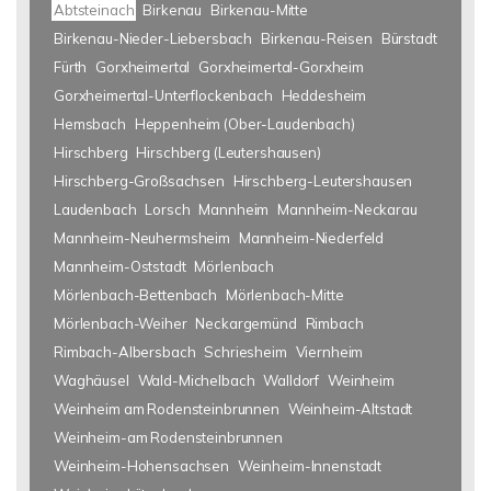
Abtsteinach
Birkenau
Birkenau-Mitte
Birkenau-Nieder-Liebersbach
Birkenau-Reisen
Bürstadt
Fürth
Gorxheimertal
Gorxheimertal-Gorxheim
Gorxheimertal-Unterflockenbach
Heddesheim
Hemsbach
Heppenheim (Ober-Laudenbach)
Hirschberg
Hirschberg (Leutershausen)
Hirschberg-Großsachsen
Hirschberg-Leutershausen
Laudenbach
Lorsch
Mannheim
Mannheim-Neckarau
Mannheim-Neuhermsheim
Mannheim-Niederfeld
Mannheim-Oststadt
Mörlenbach
Mörlenbach-Bettenbach
Mörlenbach-Mitte
Mörlenbach-Weiher
Neckargemünd
Rimbach
Rimbach-Albersbach
Schriesheim
Viernheim
Waghäusel
Wald-Michelbach
Walldorf
Weinheim
Weinheim am Rodensteinbrunnen
Weinheim-Altstadt
Weinheim-am Rodensteinbrunnen
Weinheim-Hohensachsen
Weinheim-Innenstadt