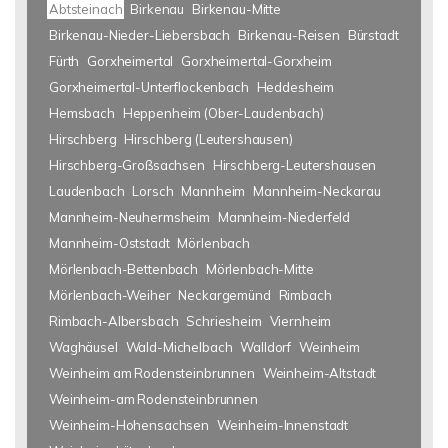
Abtsteinach
Birkenau
Birkenau-Mitte
Birkenau-Nieder-Liebersbach
Birkenau-Reisen
Bürstadt
Fürth
Gorxheimertal
Gorxheimertal-Gorxheim
Gorxheimertal-Unterflockenbach
Heddesheim
Hemsbach
Heppenheim (Ober-Laudenbach)
Hirschberg
Hirschberg (Leutershausen)
Hirschberg-Großsachsen
Hirschberg-Leutershausen
Laudenbach
Lorsch
Mannheim
Mannheim-Neckarau
Mannheim-Neuhermsheim
Mannheim-Niederfeld
Mannheim-Oststadt
Mörlenbach
Mörlenbach-Bettenbach
Mörlenbach-Mitte
Mörlenbach-Weiher
Neckargemünd
Rimbach
Rimbach-Albersbach
Schriesheim
Viernheim
Waghäusel
Wald-Michelbach
Walldorf
Weinheim
Weinheim am Rodensteinbrunnen
Weinheim-Altstadt
Weinheim-am Rodensteinbrunnen
Weinheim-Hohensachsen
Weinheim-Innenstadt