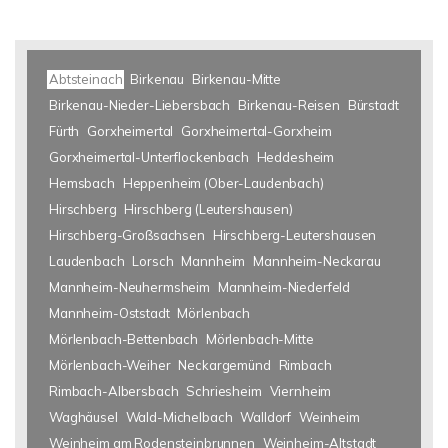
Abtsteinach
Birkenau
Birkenau-Mitte
Birkenau-Nieder-Liebersbach
Birkenau-Reisen
Bürstadt
Fürth
Gorxheimertal
Gorxheimertal-Gorxheim
Gorxheimertal-Unterflockenbach
Heddesheim
Hemsbach
Heppenheim (Ober-Laudenbach)
Hirschberg
Hirschberg (Leutershausen)
Hirschberg-Großsachsen
Hirschberg-Leutershausen
Laudenbach
Lorsch
Mannheim
Mannheim-Neckarau
Mannheim-Neuhermsheim
Mannheim-Niederfeld
Mannheim-Oststadt
Mörlenbach
Mörlenbach-Bettenbach
Mörlenbach-Mitte
Mörlenbach-Weiher
Neckargemünd
Rimbach
Rimbach-Albersbach
Schriesheim
Viernheim
Waghäusel
Wald-Michelbach
Walldorf
Weinheim
Weinheim am Rodensteinbrunnen
Weinheim-Altstadt