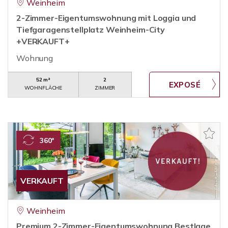
Weinheim
2-Zimmer-Eigentumswohnung mit Loggia und
Tiefgaragenstellplatz Weinheim-City
+VERKAUFT+
Wohnung
52 m²
2
WOHNFLÄCHE
ZIMMER
360°
VERKAUFT
Weinheim
Premium 2-Zimmer-Eigentumswohnung Bestlage