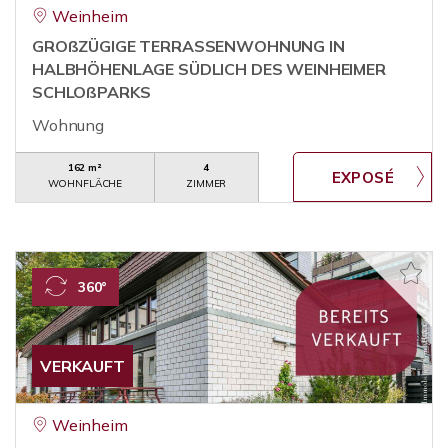
Weinheim
GROßZÜGIGE TERRASSENWOHNUNG IN
HALBHÖHENLAGE SÜDLICH DES WEINHEIMER
SCHLOßPARKS
Wohnung
162 m²
4
WOHNFLÄCHE
ZIMMER
360°
VERKAUFT
Weinheim