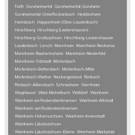
Fürth
Gorxheimertal
Gorxheimertal-Gorxheim
Gorxheimertal-Unterflockenbach
Heddesheim
Hemsbach
Heppenheim (Ober-Laudenbach)
Hirschberg
Hirschberg (Leutershausen)
Hirschberg-Großsachsen
Hirschberg-Leutershausen
Laudenbach
Lorsch
Mannheim
Mannheim-Neckarau
Mannheim-Neuhermsheim
Mannheim-Niederfeld
Mannheim-Oststadt
Mörlenbach
Mörlenbach-Bettenbach
Mörlenbach-Mitte
Mörlenbach-Weiher
Neckargemünd
Rimbach
Rimbach-Albersbach
Schriesheim
Viernheim
Waghäusel
Wald-Michelbach
Walldorf
Weinheim
Weinheim am Rodensteinbrunnen
Weinheim-Altstadt
Weinheim-am Rodensteinbrunnen
Weinheim-Hohensachsen
Weinheim-Innenstadt
Weinheim-Lützelsachsen
Weinheim-Lützelsachsen-Ebene
Weinheim-Markplatz