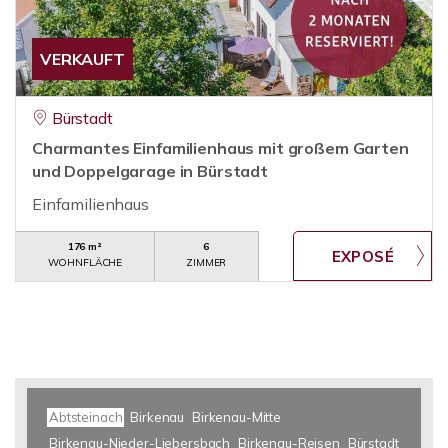
VERKAUFT
Bürstadt
Charmantes Einfamilienhaus mit großem Garten
und Doppelgarage in Bürstadt
Einfamilienhaus
176 m²
6
WOHNFLÄCHE
ZIMMER
Abtsteinach
Birkenau
Birkenau-Mitte
Birkenau-Nieder-Liebersbach
Birkenau-Reisen
Bürstadt