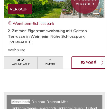
VERKAUFT
Weinheim-Schlosspark
2-Zimmer-Eigentumswohnung mit Garten-
Terrasse in Weinheim Nähe Schlosspark
+VERKAUFT+
Wohnung
67 m²
2
WOHNFLÄCHE
ZIMMER
Abtsteinach
Birkenau
Birkenau-Mitte
Birkenau-Nieder-Liebersbach
Birkenau-Reisen
Bürstadt