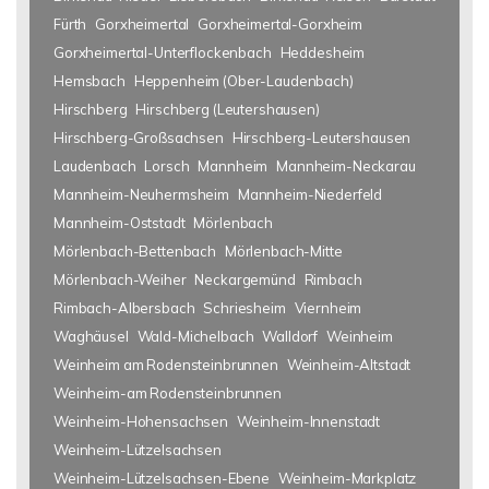
Fürth
Gorxheimertal
Gorxheimertal-Gorxheim
Gorxheimertal-Unterflockenbach
Heddesheim
Hemsbach
Heppenheim (Ober-Laudenbach)
Hirschberg
Hirschberg (Leutershausen)
Hirschberg-Großsachsen
Hirschberg-Leutershausen
Laudenbach
Lorsch
Mannheim
Mannheim-Neckarau
Mannheim-Neuhermsheim
Mannheim-Niederfeld
Mannheim-Oststadt
Mörlenbach
Mörlenbach-Bettenbach
Mörlenbach-Mitte
Mörlenbach-Weiher
Neckargemünd
Rimbach
Rimbach-Albersbach
Schriesheim
Viernheim
Waghäusel
Wald-Michelbach
Walldorf
Weinheim
Weinheim am Rodensteinbrunnen
Weinheim-Altstadt
Weinheim-am Rodensteinbrunnen
Weinheim-Hohensachsen
Weinheim-Innenstadt
Weinheim-Lützelsachsen
Weinheim-Lützelsachsen-Ebene
Weinheim-Markplatz