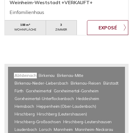
Weinheim-Weststadt +VERKAUFT+
Einfamilienhaus
108 m²
3
WOHNFLÄCHE
ZIMMER
Abtsteinach
Birkenau
Birkenau-Mitte
Birkenau-Nieder-Liebersbach
Birkenau-Reisen
Bürstadt
Fürth
Gorxheimertal
Gorxheimertal-Gorxheim
Gorxheimertal-Unterflockenbach
Heddesheim
Hemsbach
Heppenheim (Ober-Laudenbach)
Hirschberg
Hirschberg (Leutershausen)
Hirschberg-Großsachsen
Hirschberg-Leutershausen
Laudenbach
Lorsch
Mannheim
Mannheim-Neckarau