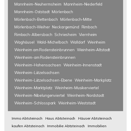
Mannheim-Neuhermsheim
Mannheim-Niederfeld
Mannheim-Oststadt
Mörlenbach
Mörlenbach-Bettenbach
Mörlenbach-Mitte
Mörlenbach-Weiher
Neckargemünd
Rimbach
Rimbach-Albersbach
Schriesheim
Viernheim
Waghäusel
Wald-Michelbach
Walldorf
Weinheim
Weinheim am Rodensteinbrunnen
Weinheim-Altstadt
Weinheim-am Rodensteinbrunnen
Weinheim-Hohensachsen
Weinheim-Innenstadt
Weinheim-Lützelsachsen
Weinheim-Lützelsachsen-Ebene
Weinheim-Markplatz
Weinheim-Marktplatz
Weinheim-Musikerviertel
Weinheim-Nibelungenviertel
Weinheim-Nordstadt
Weinheim-Schlosspark
Weinheim-Weststadt
Immo Abtsteinach
Haus Abtsteinach
Häuser Abtsteinach
kaufen Abtsteinach
Immobilie Abtsteinach
Immobilien