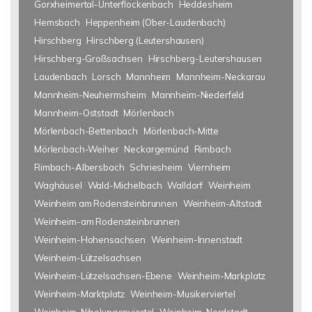
Gorxheimertal-Unterflockenbach
Heddesheim
Hemsbach
Heppenheim (Ober-Laudenbach)
Hirschberg
Hirschberg (Leutershausen)
Hirschberg-Großsachsen
Hirschberg-Leutershausen
Laudenbach
Lorsch
Mannheim
Mannheim-Neckarau
Mannheim-Neuhermsheim
Mannheim-Niederfeld
Mannheim-Oststadt
Mörlenbach
Mörlenbach-Bettenbach
Mörlenbach-Mitte
Mörlenbach-Weiher
Neckargemünd
Rimbach
Rimbach-Albersbach
Schriesheim
Viernheim
Waghäusel
Wald-Michelbach
Walldorf
Weinheim
Weinheim am Rodensteinbrunnen
Weinheim-Altstadt
Weinheim-am Rodensteinbrunnen
Weinheim-Hohensachsen
Weinheim-Innenstadt
Weinheim-Lützelsachsen
Weinheim-Lützelsachsen-Ebene
Weinheim-Markplatz
Weinheim-Marktplatz
Weinheim-Musikerviertel