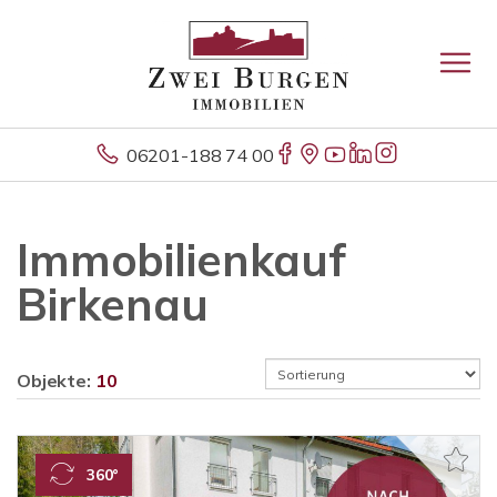
06201-188 74 00
Immobilienkauf
Birkenau
Objekte:
10
360°