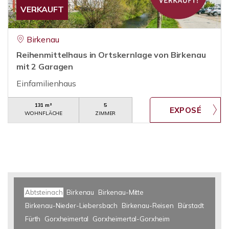
VERKAUFT
Birkenau
Reihenmittelhaus in Ortskernlage von Birkenau
mit 2 Garagen
Einfamilienhaus
131 m²
5
WOHNFLÄCHE
ZIMMER
Abtsteinach
Birkenau
Birkenau-Mitte
Birkenau-Nieder-Liebersbach
Birkenau-Reisen
Bürstadt
Fürth
Gorxheimertal
Gorxheimertal-Gorxheim