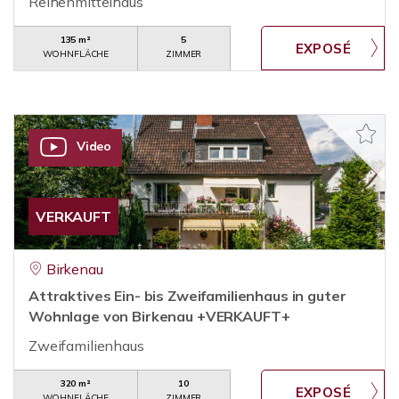
Reihenmittelhaus
135 m²
5
WOHNFLÄCHE
ZIMMER
Video
VERKAUFT
Birkenau
Attraktives Ein- bis Zweifamilienhaus in guter
Wohnlage von Birkenau +VERKAUFT+
Zweifamilienhaus
320 m²
10
WOHNFLÄCHE
ZIMMER