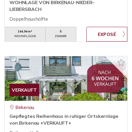
WOHNLAGE VON BIRKENAU-NIEDER-
LIEBERSBACH
Doppelhaushälfte
144,94 m²
5
WOHNFLÄCHE
ZIMMER
VERKAUFT
Birkenau
Gepflegtes Reihenhaus in ruhiger Ortskernlage
von Birkenau +VERKAUFT+