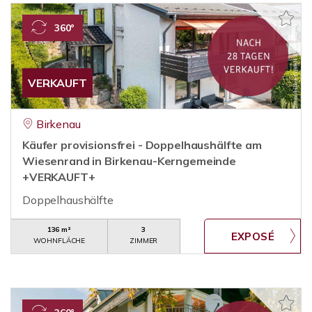
360°
VERKAUFT
Birkenau
Käufer provisionsfrei - Doppelhaushälfte am
Wiesenrand in Birkenau-Kerngemeinde
+VERKAUFT+
Doppelhaushälfte
136 m²
3
WOHNFLÄCHE
ZIMMER