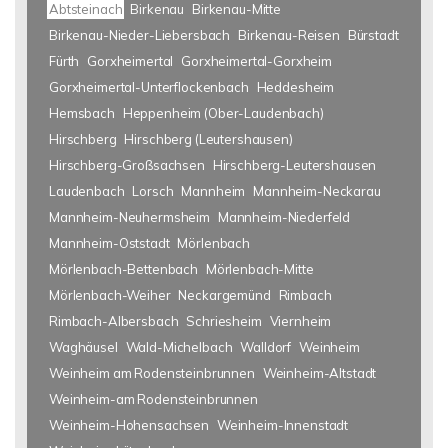
Abtsteinach
Birkenau
Birkenau-Mitte
Birkenau-Nieder-Liebersbach
Birkenau-Reisen
Bürstadt
Fürth
Gorxheimertal
Gorxheimertal-Gorxheim
Gorxheimertal-Unterflockenbach
Heddesheim
Hemsbach
Heppenheim (Ober-Laudenbach)
Hirschberg
Hirschberg (Leutershausen)
Hirschberg-Großsachsen
Hirschberg-Leutershausen
Laudenbach
Lorsch
Mannheim
Mannheim-Neckarau
Mannheim-Neuhermsheim
Mannheim-Niederfeld
Mannheim-Oststadt
Mörlenbach
Mörlenbach-Bettenbach
Mörlenbach-Mitte
Mörlenbach-Weiher
Neckargemünd
Rimbach
Rimbach-Albersbach
Schriesheim
Viernheim
Waghäusel
Wald-Michelbach
Walldorf
Weinheim
Weinheim am Rodensteinbrunnen
Weinheim-Altstadt
Weinheim-am Rodensteinbrunnen
Weinheim-Hohensachsen
Weinheim-Innenstadt