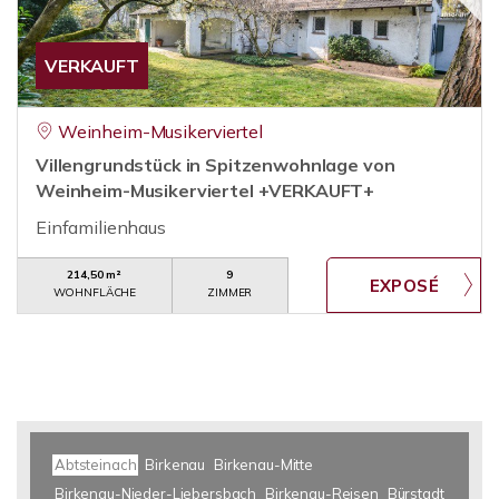
VERKAUFT
Weinheim-Musikerviertel
Villengrundstück in Spitzenwohnlage von
Weinheim-Musikerviertel +VERKAUFT+
Einfamilienhaus
214,50 m²
9
WOHNFLÄCHE
ZIMMER
Abtsteinach
Birkenau
Birkenau-Mitte
Birkenau-Nieder-Liebersbach
Birkenau-Reisen
Bürstadt