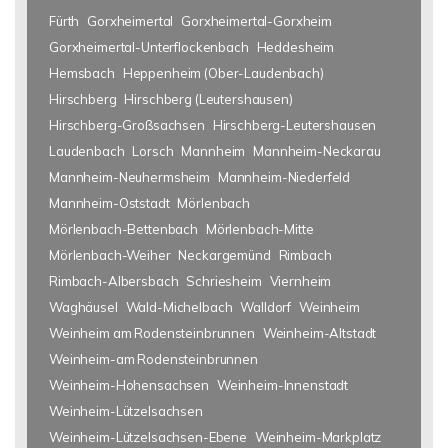
Fürth
Gorxheimertal
Gorxheimertal-Gorxheim
Gorxheimertal-Unterflockenbach
Heddesheim
Hemsbach
Heppenheim (Ober-Laudenbach)
Hirschberg
Hirschberg (Leutershausen)
Hirschberg-Großsachsen
Hirschberg-Leutershausen
Laudenbach
Lorsch
Mannheim
Mannheim-Neckarau
Mannheim-Neuhermsheim
Mannheim-Niederfeld
Mannheim-Oststadt
Mörlenbach
Mörlenbach-Bettenbach
Mörlenbach-Mitte
Mörlenbach-Weiher
Neckargemünd
Rimbach
Rimbach-Albersbach
Schriesheim
Viernheim
Waghäusel
Wald-Michelbach
Walldorf
Weinheim
Weinheim am Rodensteinbrunnen
Weinheim-Altstadt
Weinheim-am Rodensteinbrunnen
Weinheim-Hohensachsen
Weinheim-Innenstadt
Weinheim-Lützelsachsen
Weinheim-Lützelsachsen-Ebene
Weinheim-Markplatz