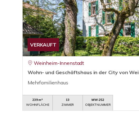
VERKAUFT
Weinheim-Innenstadt
Wohn- und Geschäftshaus in der City von W
Mehrfamilienhaus
239 m²
13
MW-252
WOHNFLÄCHE
ZIMMER
OBJEKTNUMMER