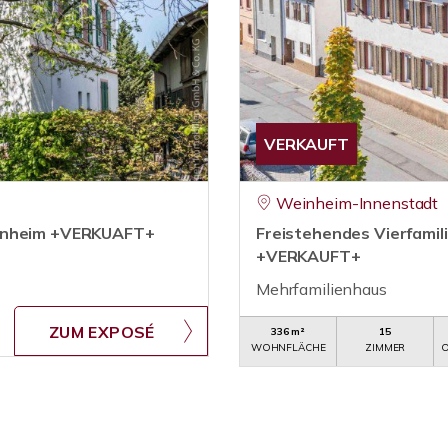
VERKAUFT
Weinheim-Innenstadt
einheim +VERKUAFT+
Freistehendes Vierfami
+VERKAUFT+
Mehrfamilienhaus
ZUM EXPOSÉ
336 m²
15
WOHNFLÄCHE
ZIMMER
O