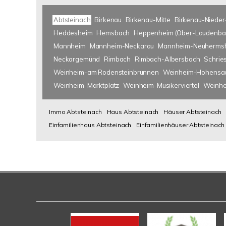
Abtsteinach
Birkenau
Birkenau-Mitte
Birkenau-Nieder
Heddesheim
Hemsbach
Heppenheim (Ober-Laudenba
Mannheim
Mannheim-Neckarau
Mannheim-Neuherms
Neckargemünd
Rimbach
Rimbach-Albersbach
Schrie
Weinheim-am Rodensteinbrunnen
Weinheim-Hohensa
Weinheim-Marktplatz
Weinheim-Musikerviertel
Weinhe
Immo Abtsteinach
Haus Abtsteinach
Häuser Abtsteinach
Einfamilienhaus Abtsteinach
Einfamilienhäuser Abtsteinach