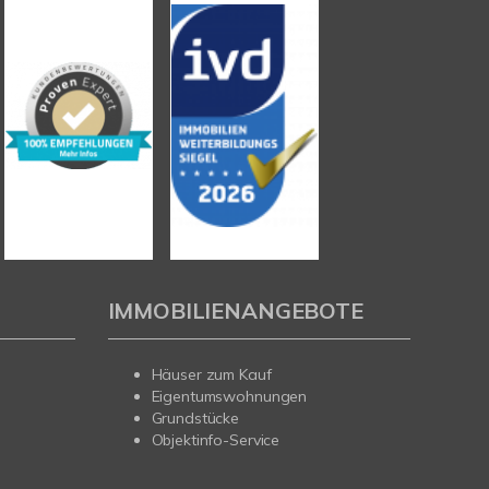
IMMOBILIENANGEBOTE
Häuser zum Kauf
Eigentumswohnungen
Grundstücke
Objektinfo-Service