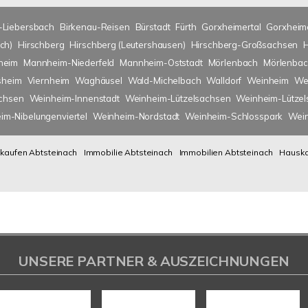
-Liebersbach
Birkenau-Reisen
Bürstadt
Fürth
Gorxheimertal
Gorxheim
ch)
Hirschberg
Hirschberg (Leutershausen)
Hirschberg-Großsachsen
heim
Mannheim-Niederfeld
Mannheim-Oststadt
Mörlenbach
Mörlenbac
sheim
Viernheim
Waghäusel
Wald-Michelbach
Walldorf
Weinheim
We
chsen
Weinheim-Innenstadt
Weinheim-Lützelsachsen
Weinheim-Lütze
im-Nibelungenviertel
Weinheim-Nordstadt
Weinheim-Schlosspark
Wein
kaufen Abtsteinach
Immobilie Abtsteinach
Immobilien Abtsteinach
Hauska
UNSERE PARTNER & AUSZEICHNUNGEN