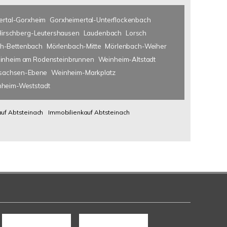
ertal-Gorxheim
Gorxheimertal-Unterflockenbach
Hirschberg-Leutershausen
Laudenbach
Lorsch
h-Bettenbach
Mörlenbach-Mitte
Mörlenbach-Weiher
inheim am Rodensteinbrunnen
Weinheim-Altstadt
lsachsen-Ebene
Weinheim-Markplatz
heim-Weststadt
uf Abtsteinach
Immobilienkauf Abtsteinach