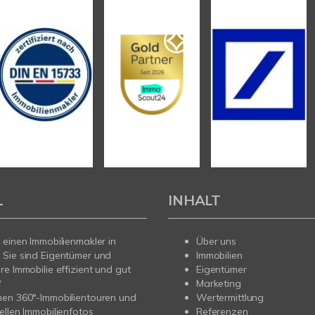
L
INHALT
 einen Immobilienmakler in
Über uns
 Sie sind Eigentümer und
Immobilien
re Immobilie effizient und gut
Eigentümer
?
Marketing
nen 360°-Immobilientouren und
Wertermittlung
ellen Immobilienfotos
Referenzen