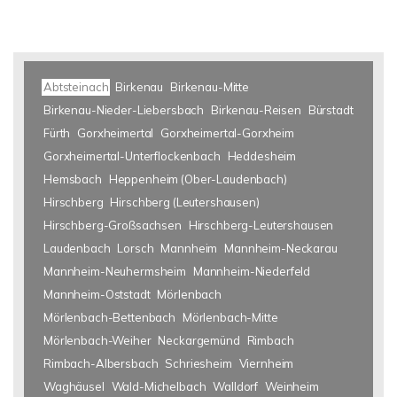
Abtsteinach
Birkenau
Birkenau-Mitte
Birkenau-Nieder-Liebersbach
Birkenau-Reisen
Bürstadt
Fürth
Gorxheimertal
Gorxheimertal-Gorxheim
Gorxheimertal-Unterflockenbach
Heddesheim
Hemsbach
Heppenheim (Ober-Laudenbach)
Hirschberg
Hirschberg (Leutershausen)
Hirschberg-Großsachsen
Hirschberg-Leutershausen
Laudenbach
Lorsch
Mannheim
Mannheim-Neckarau
Mannheim-Neuhermsheim
Mannheim-Niederfeld
Mannheim-Oststadt
Mörlenbach
Mörlenbach-Bettenbach
Mörlenbach-Mitte
Mörlenbach-Weiher
Neckargemünd
Rimbach
Rimbach-Albersbach
Schriesheim
Viernheim
Waghäusel
Wald-Michelbach
Walldorf
Weinheim