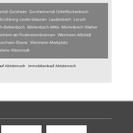
ertal-Gorxheim
Gorxheimertal-Unterflockenbach
Hirschberg-Leutershausen
Laudenbach
Lorsch
h-Bettenbach
Mörlenbach-Mitte
Mörlenbach-Weiher
inheim am Rodensteinbrunnen
Weinheim-Altstadt
lsachsen-Ebene
Weinheim-Markplatz
heim-Weststadt
uf Abtsteinach
Immobilienkauf Abtsteinach