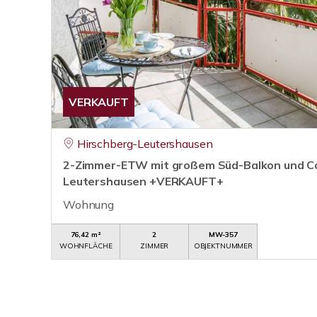
VERKAUFT
Hirschberg-Leutershausen
2-Zimmer-ETW mit großem Süd-Balkon und Ca
Leutershausen +VERKAUFT+
Wohnung
76,42 m²
2
MW-357
WOHNFLÄCHE
ZIMMER
OBJEKTNUMMER