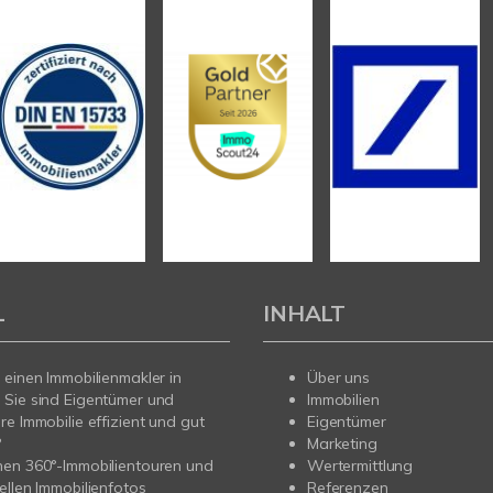
L
INHALT
 einen Immobilienmakler in
Über uns
 Sie sind Eigentümer und
Immobilien
re Immobilie effizient und gut
Eigentümer
?
Marketing
nen 360°-Immobilientouren und
Wertermittlung
ellen Immobilienfotos
Referenzen