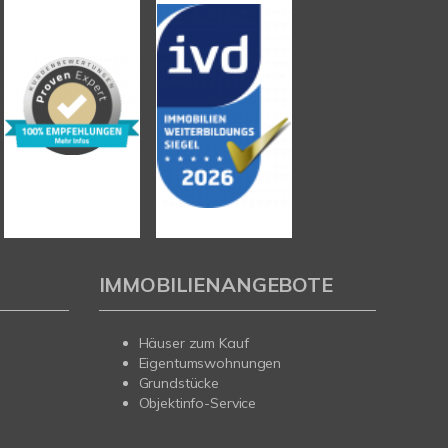
IMMOBILIENANGEBOTE
Häuser zum Kauf
Eigentumswohnungen
Grundstücke
Objektinfo-Service