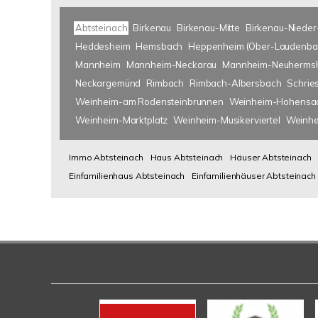
Abtsteinach
Birkenau
Birkenau-Mitte
Birkenau-Nieder
Heddesheim
Hemsbach
Heppenheim (Ober-Laudenba
Mannheim
Mannheim-Neckarau
Mannheim-Neuherms
Neckargemünd
Rimbach
Rimbach-Albersbach
Schrie
Weinheim-am Rodensteinbrunnen
Weinheim-Hohensa
Weinheim-Marktplatz
Weinheim-Musikerviertel
Weinhe
Immo Abtsteinach
Haus Abtsteinach
Häuser Abtsteinach
Einfamilienhaus Abtsteinach
Einfamilienhäuser Abtsteinach