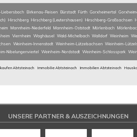
-Liebersbach
Birkenau-Reisen
Bürstadt
Fürth
Gorxheimertal
Gorxheim
ch)
Hirschberg
Hirschberg (Leutershausen)
Hirschberg-Großsachsen
heim
Mannheim-Niederfeld
Mannheim-Oststadt
Mörlenbach
Mörlenbac
sheim
Viernheim
Waghäusel
Wald-Michelbach
Walldorf
Weinheim
We
chsen
Weinheim-Innenstadt
Weinheim-Lützelsachsen
Weinheim-Lütze
im-Nibelungenviertel
Weinheim-Nordstadt
Weinheim-Schlosspark
Wein
kaufen Abtsteinach
Immobilie Abtsteinach
Immobilien Abtsteinach
Hauska
UNSERE PARTNER & AUSZEICHNUNGEN