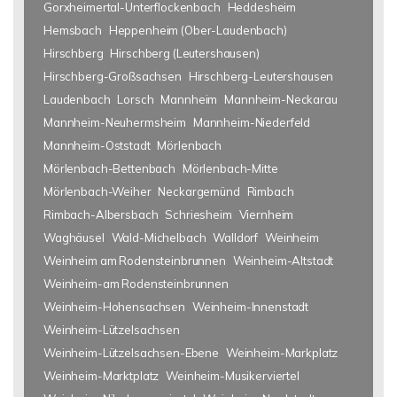
Gorxheimertal-Unterflockenbach
Heddesheim
Hemsbach
Heppenheim (Ober-Laudenbach)
Hirschberg
Hirschberg (Leutershausen)
Hirschberg-Großsachsen
Hirschberg-Leutershausen
Laudenbach
Lorsch
Mannheim
Mannheim-Neckarau
Mannheim-Neuhermsheim
Mannheim-Niederfeld
Mannheim-Oststadt
Mörlenbach
Mörlenbach-Bettenbach
Mörlenbach-Mitte
Mörlenbach-Weiher
Neckargemünd
Rimbach
Rimbach-Albersbach
Schriesheim
Viernheim
Waghäusel
Wald-Michelbach
Walldorf
Weinheim
Weinheim am Rodensteinbrunnen
Weinheim-Altstadt
Weinheim-am Rodensteinbrunnen
Weinheim-Hohensachsen
Weinheim-Innenstadt
Weinheim-Lützelsachsen
Weinheim-Lützelsachsen-Ebene
Weinheim-Markplatz
Weinheim-Marktplatz
Weinheim-Musikerviertel