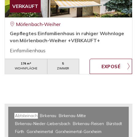
VERKAUFT
Mörlenbach-Weiher
Gepflegtes Einfamilienhaus in ruhiger Wohnlage
von Mörlenbach-Weiher +VERKAUFT+
Einfamilienhaus
174 m²
5
WOHNFLÄCHE
ZIMMER
Abtsteinach
Birkenau
Birkenau-Mitte
Birkenau-Nieder-Liebersbach
Birkenau-Reisen
Bürstadt
Fürth
Gorxheimertal
Gorxheimertal-Gorxheim