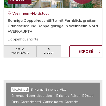
Weinheim-Nordstadt
Sonnige Doppelhaushälfte mit Fernblick, großem
Grundstück und Doppelgarage in Weinheim-Nord
+VERKAUFT+
Doppelhaushälfte
163 m²
5
WOHNFLÄCHE
ZIMMER
Abtsteinach
Birkenau
Birkenau-Mitte
Birkenau-Nieder-Liebersbach
Birkenau-Reisen
Bürstadt
Fürth
Gorxheimertal
Gorxheimertal-Gorxheim