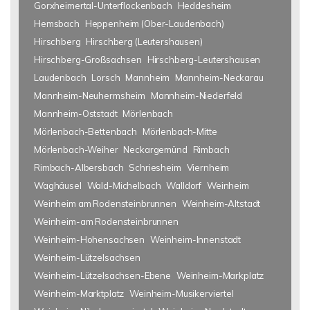
Gorxheimertal-Unterflockenbach
Heddesheim
Hemsbach
Heppenheim (Ober-Laudenbach)
Hirschberg
Hirschberg (Leutershausen)
Hirschberg-Großsachsen
Hirschberg-Leutershausen
Laudenbach
Lorsch
Mannheim
Mannheim-Neckarau
Mannheim-Neuhermsheim
Mannheim-Niederfeld
Mannheim-Oststadt
Mörlenbach
Mörlenbach-Bettenbach
Mörlenbach-Mitte
Mörlenbach-Weiher
Neckargemünd
Rimbach
Rimbach-Albersbach
Schriesheim
Viernheim
Waghäusel
Wald-Michelbach
Walldorf
Weinheim
Weinheim am Rodensteinbrunnen
Weinheim-Altstadt
Weinheim-am Rodensteinbrunnen
Weinheim-Hohensachsen
Weinheim-Innenstadt
Weinheim-Lützelsachsen
Weinheim-Lützelsachsen-Ebene
Weinheim-Markplatz
Weinheim-Marktplatz
Weinheim-Musikerviertel