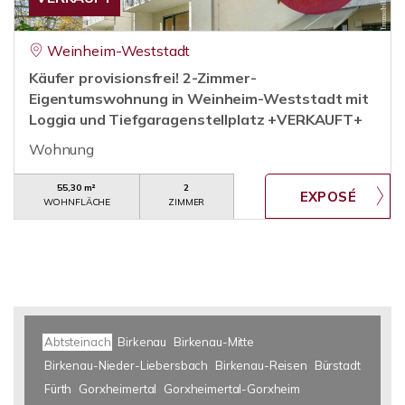
Weinheim-Weststadt
Käufer provisionsfrei! 2-Zimmer-
Eigentumswohnung in Weinheim-Weststadt mit
Loggia und Tiefgaragenstellplatz +VERKAUFT+
Wohnung
55,30 m²
2
WOHNFLÄCHE
ZIMMER
Abtsteinach
Birkenau
Birkenau-Mitte
Birkenau-Nieder-Liebersbach
Birkenau-Reisen
Bürstadt
Fürth
Gorxheimertal
Gorxheimertal-Gorxheim