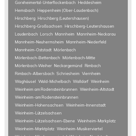
Gorxheimertal-Unterflockenbach
Heddesheim
Hemsbach
Heppenheim (Ober-Laudenbach)
Hirschberg
Hirschberg (Leutershausen)
Hirschberg-Großsachsen
Hirschberg-Leutershausen
Laudenbach
Lorsch
Mannheim
Mannheim-Neckarau
Mannheim-Neuhermsheim
Mannheim-Niederfeld
Mannheim-Oststadt
Mörlenbach
Mörlenbach-Bettenbach
Mörlenbach-Mitte
Mörlenbach-Weiher
Neckargemünd
Rimbach
Rimbach-Albersbach
Schriesheim
Viernheim
Waghäusel
Wald-Michelbach
Walldorf
Weinheim
Weinheim am Rodensteinbrunnen
Weinheim-Altstadt
Weinheim-am Rodensteinbrunnen
Weinheim-Hohensachsen
Weinheim-Innenstadt
Weinheim-Lützelsachsen
Weinheim-Lützelsachsen-Ebene
Weinheim-Markplatz
Weinheim-Marktplatz
Weinheim-Musikerviertel