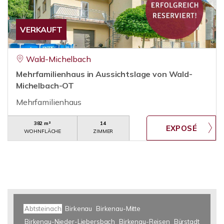
VERKAUFT
Wald-Michelbach
Mehrfamilienhaus in Aussichtslage von Wald-
Michelbach-OT
Mehrfamilienhaus
382 m²
14
WOHNFLÄCHE
ZIMMER
Abtsteinach
Birkenau
Birkenau-Mitte
Birkenau-Nieder-Liebersbach
Birkenau-Reisen
Bürstadt