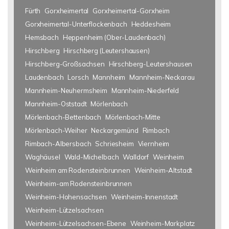
Fürth
Gorxheimertal
Gorxheimertal-Gorxheim
Gorxheimertal-Unterflockenbach
Heddesheim
Hemsbach
Heppenheim (Ober-Laudenbach)
Hirschberg
Hirschberg (Leutershausen)
Hirschberg-Großsachsen
Hirschberg-Leutershausen
Laudenbach
Lorsch
Mannheim
Mannheim-Neckarau
Mannheim-Neuhermsheim
Mannheim-Niederfeld
Mannheim-Oststadt
Mörlenbach
Mörlenbach-Bettenbach
Mörlenbach-Mitte
Mörlenbach-Weiher
Neckargemünd
Rimbach
Rimbach-Albersbach
Schriesheim
Viernheim
Waghäusel
Wald-Michelbach
Walldorf
Weinheim
Weinheim am Rodensteinbrunnen
Weinheim-Altstadt
Weinheim-am Rodensteinbrunnen
Weinheim-Hohensachsen
Weinheim-Innenstadt
Weinheim-Lützelsachsen
Weinheim-Lützelsachsen-Ebene
Weinheim-Markplatz